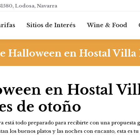
31580, Lodosa, Navarra
io
Galería
Servicios
Tarifas
Sitio
rifas
Sitios de Interés
Wine & Food
ntacto
e Halloween en Hostal Villa
oween en Hostal Vill
es de otoño
a está todo preparado para recibirte con una propuesta
ustan los buenos platos y las noches con encanto, esta es tu