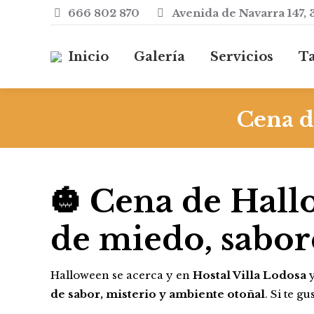
666 802 870
Avenida de Navarra 147, 
Inic
Inicio
Galería
Servicios
Ta
Co
Cena d
🎃 Cena de Hall
de miedo, sabor
Halloween se acerca y en
Hostal Villa Lodosa
y
de sabor, misterio y ambiente otoñal
. Si te g