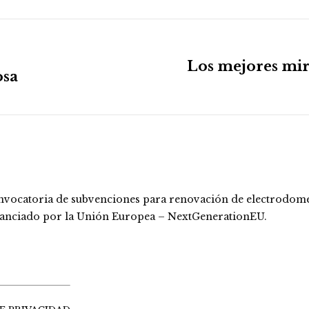
Los mejores mira
osa
Publicación
siguiente:
nvocatoria de subvenciones para renovación de electrodomést
nanciado por la Unión Europea – NextGenerationEU.