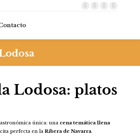
Facebook
X
TripAdvisor
Mail
s de Interés
Wine & Food
page
page
page
page
Contacto
opens
opens
opens
opens
in
in
in
in
new
new
new
new
window
window
window
window
 Lodosa
a Lodosa: platos
 gastronómica única: una
cena temática llena
 cita perfecta en la
Ribera de Navarra
.