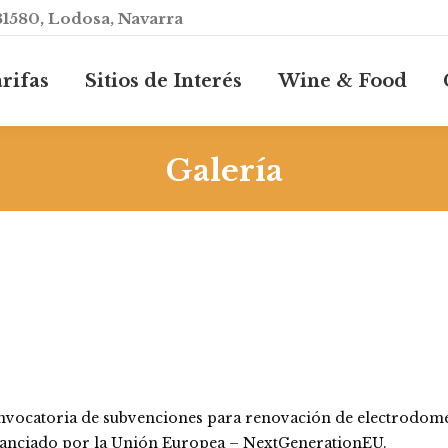
31580, Lodosa, Navarra
rifas
Sitios de Interés
Wine & Food
Galería
nvocatoria de subvenciones para renovación de electrodomést
nanciado por la Unión Europea – NextGenerationEU.