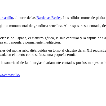
arcastillo
, al norte de las
Bardenas Reales
. Los sólidos muros de piedra 
junto monumental de grandiosa sencillez. Al traspasar esta entrada, de
iense de España, el claustro gótico, la sala capitular y la capilla de Sa
horas en tranquila y permanente meditación.
ales del monasterio, distribuidas en torno al claustro del s. XII recons
ubicada en el huerto como si fuese una pequeña ermita.
ién la sonoridad de las liturgias diariamente cantadas por los monjes e
a-carcastillo/