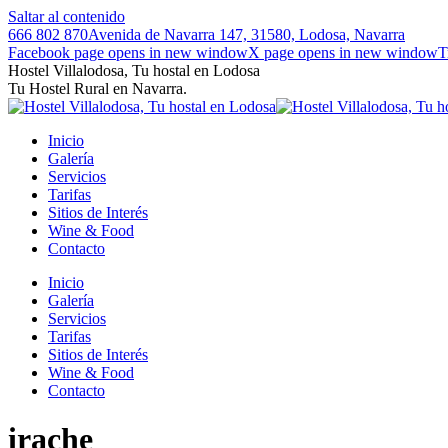
Saltar al contenido
666 802 870
Avenida de Navarra 147, 31580, Lodosa, Navarra
Facebook page opens in new window
X page opens in new window
T
Hostel Villalodosa, Tu hostal en Lodosa
Tu Hostel Rural en Navarra.
Inicio
Galería
Servicios
Tarifas
Sitios de Interés
Wine & Food
Contacto
Inicio
Galería
Servicios
Tarifas
Sitios de Interés
Wine & Food
Contacto
irache