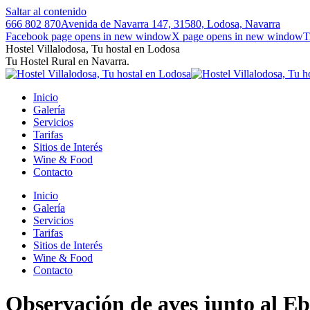
Saltar al contenido
666 802 870
Avenida de Navarra 147, 31580, Lodosa, Navarra
Facebook page opens in new window
X page opens in new window
T
Hostel Villalodosa, Tu hostal en Lodosa
Tu Hostel Rural en Navarra.
Inicio
Galería
Servicios
Tarifas
Sitios de Interés
Wine & Food
Contacto
Inicio
Galería
Servicios
Tarifas
Sitios de Interés
Wine & Food
Contacto
Observación de aves junto al E