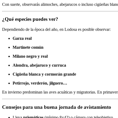
Con suerte, observarás alimoches, abejarucos o incluso cigüeñas bla
¿Qué especies puedes ver?
Dependiendo de la época del año, en Lodosa es posible observar:
Garza real
Martinete común
Milano negro y real
Alondra, abejaruco y curruca
Cigüeña blanca y cormorán grande
Petirrojo, verderón, jilguero…
En invierno predominan las aves acuáticas y migratorias. En primavera
Consejos para una buena jornada de avistamiento
Lleva
prismáticos
(mínimo 8×42) o cámara con teleobjetivo.