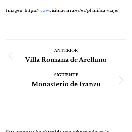
Imagen: https://
www
.visitnavarra.es/es/planifica-viaje/
Navegación
ANTERIOR
entre
Villa Romana de Arellano
Publicación
anterior:
publicaciones
SIGUIENTE
Monasterio de Iranzu
Publicación
siguiente: