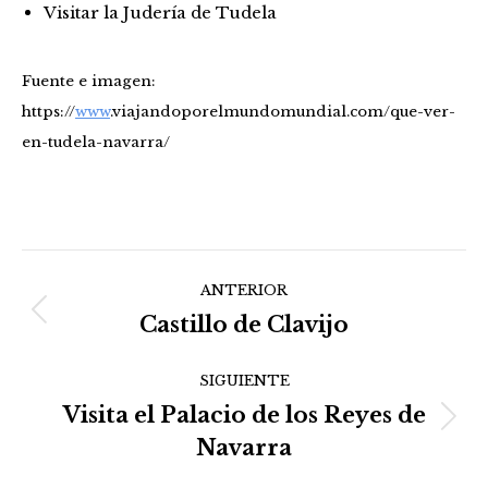
Visitar la Judería de Tudela
Fuente e imagen:
https://
www
.viajandoporelmundomundial.com/que-ver-
en-tudela-navarra/
Navegación
ANTERIOR
entre
Castillo de Clavijo
Publicación
anterior:
publicaciones
SIGUIENTE
Visita el Palacio de los Reyes de
Publicación
Navarra
siguiente: