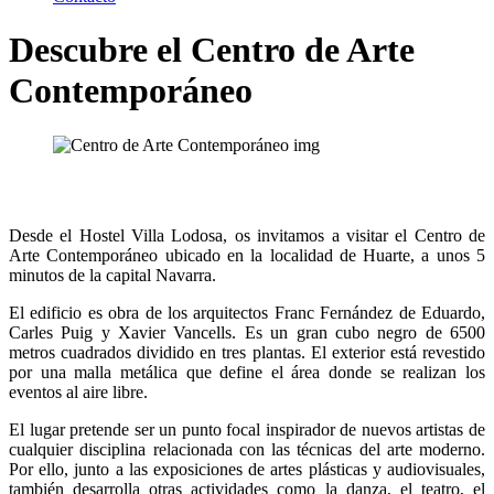
Descubre el Centro de Arte
Contemporáneo
Desde el Hostel Villa Lodosa, os invitamos a visitar el Centro de
Arte Contemporáneo ubicado en la localidad de Huarte, a unos 5
minutos de la capital Navarra.
El
edificio
es
obra
de los arquitectos Franc Fernández de Eduardo,
Carles Puig y Xavier Vancells. Es un
gran
cubo
negro
de 6500
metros cuadrados dividido en
tres
plantas. El
exterior
está
revestido
por
una
malla
metálica
que
define el área
donde
se realizan los
eventos al
aire
libre.
El
lugar
pretende
ser
un
punto
focal
inspirador
de nuevos artistas de
cualquier
disciplina
relacionada
con
las técnicas del
arte
moderno
.
Por
ello,
junto
a las exposiciones de artes plásticas y audiovisuales,
también desarrolla otras actividades
como
la
danza
, el
teatro
, el