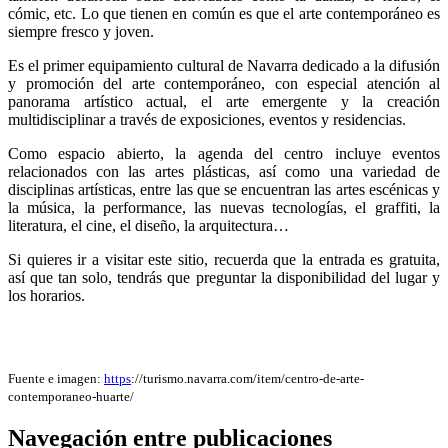
cómic, etc. Lo
que
tienen en común es
que
el
arte
contemporáneo es
siempre
fresco
y joven.
Es el primer
equipamiento
cultural
de Navarra
dedicado
a la difusión
y promoción del
arte
con
temporáneo, con
especial
atención al
panorama
artístico
actual
, el
arte
emergente
y la creación
multidisciplinar a través de exposiciones, eventos y residencias.
Como
espacio
abierto
, la
agenda
del
centro
incluye eventos
relacionados
con
las artes plásticas, así
como
una
variedad
de
disciplinas artísticas,
entre
las
que
se encuentran las artes escénicas y
la música, la
performance
, las nuevas tecnologías, el graffiti, la
literatura
, el
cine
, el diseño, la
arquitectura
…
Si quieres ir a visitar este sitio, recuerda que la entrada es gratuita,
así que tan solo, tendrás que preguntar la disponibilidad del lugar y
los horarios.
Fuente e imagen:
https
://turismo.navarra.com/item/centro-de-arte-
contemporaneo-huarte/
Navegación entre publicaciones