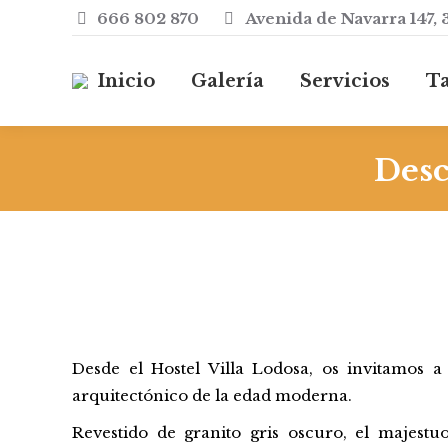
666 802 870
Avenida de Navarra 147, 
Inicio
Galería
Servicios
Ta
Desc
Desde el Hostel Villa Lodosa, os invitamos a
arquitectónico de la edad moderna.
Revestido de
granito
gris
oscuro
, el
majestu