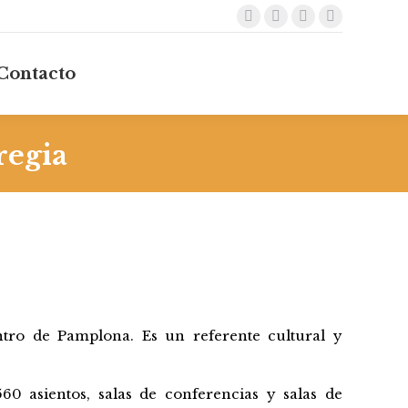
Facebook
X
TripAdvisor
Mail
page
page
page
page
Contacto
opens
opens
opens
opens
in
in
in
in
new
new
new
new
window
window
window
window
regia
entro de Pamplona. Es un referente cultural y
60 asientos, salas de conferencias y salas de