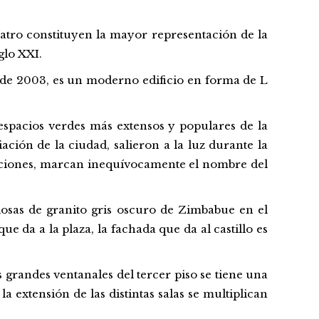
eatro
constituyen la
mayor
representación de la
glo
XXI.
de 2003, es un
moderno
edificio
en
forma
de L
espacios verdes más extensos y populares de la
ación de la
ciudad
, salieron a la
luz
durante
la
siciones, marcan inequívocamente el
nombre
del
osas de
granito
gris
oscuro
de Zimbabue en el
que
da a la
plaza
, la
fachada
que
da al
castillo
es
os grandes ventanales del tercer
piso
se tiene
una
a extensión de las distintas salas se multiplican