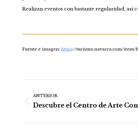
Realizan eventos con bastante regularidad, así 
Fuente e imagen:
https
://turismo.navarra.com/item/
Navegación
ANTERIOR
entre
Descubre el Centro de Arte C
Publicación
publicaciones
anterior: