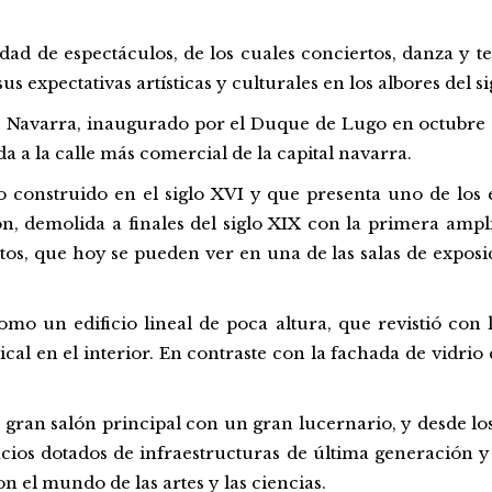
edad
de espectáculos, de los cuales conciertos,
danza
y
t
us expectativas artísticas y culturales en los albores del
si
 Navarra, inaugurado
por
el Duque de Lugo en octubre 
a a la
calle
más
comercial
de la
capital
navarra.
o
construido
en el
siglo
XVI y
que
presenta
uno
de los 
n, demolida a finales del
siglo
XIX
con
la
primera
ampli
tos,
que
hoy
se pueden
ver
en
una
de las salas de expo
omo
un
edificio
lineal de
poca
altura
,
que
revistió
con
l
ical
en el
interior
. En
contraste
con
la
fachada
de
vidrio
n
gran
salón
principal
con
un
gran
lucernario
, y desde l
acios dotados de infraestructuras de
última
generación y l
on
el
mundo
de las artes y las ciencias.