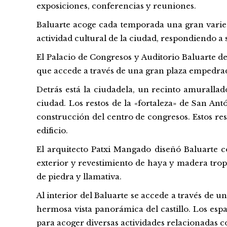
exposiciones, conferencias y reuniones.
Baluarte
acoge
cada
temporada
una
gran
vari
actividad
cultural
de la
ciudad
, respondiendo a s
El
Palacio
de Congresos y
Auditorio
Baluarte
de
que
accede a través de
una
gran
plaza
empedrad
Detrás está la ciudadela, un
recinto
amurallad
ciudad
. Los restos de la «
fortaleza
» de San Antó
construcción del
centro
de congresos. Estos res
edificio
.
El
arquitecto
Patxi
Mangado
diseñó
Baluarte
c
exterior
y
revestimiento
de
haya
y
madera
trop
de
piedra
y llamativa.
Al
interior
del
Baluarte
se accede a través de u
hermosa
vista
panorámica del
castillo
. Los esp
para
acoger
diversas actividades relacionadas
c