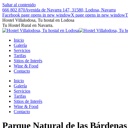
Saltar al contenido
666 802 870
Avenida de Navarra 147, 31580, Lodosa, Navarra
Facebook page opens in new window
X page opens in new window
T
Hostel Villalodosa, Tu hostal en Lodosa
Tu Hostel Rural en Navarra.
Inicio
Galería
Servicios
Tarifas
Sitios de Interés
Wine & Food
Contacto
Inicio
Galería
Servicios
Tarifas
Sitios de Interés
Wine & Food
Contacto
Parque Natural de las Bárdenas