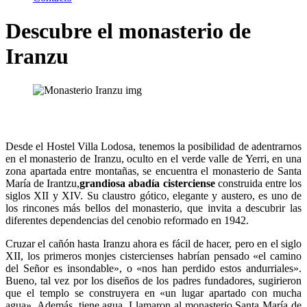
Descubre el monasterio de
Iranzu
Desde el Hostel Villa Lodosa, tenemos la posibilidad de adentrarnos
en el monasterio de Iranzu, oculto en el verde valle de Yerri, en una
zona apartada entre montañas, se encuentra el monasterio de Santa
María de Irantzu,
grandiosa abadía cisterciense
construida entre los
siglos XII y XIV. Su claustro gótico, elegante y austero, es uno de
los rincones más bellos del monasterio, que invita a descubrir las
diferentes dependencias del cenobio reformado en 1942.
Cruzar el cañón hasta Iranzu ahora es fácil de hacer, pero en el siglo
XII, los primeros monjes cistercienses habrían pensado «el camino
del Señor es insondable», o «nos han perdido estos andurriales».
Bueno, tal vez por los diseños de los padres fundadores, sugirieron
que el templo se construyera en «un lugar apartado con mucha
agua». Además, tiene agua. Llamaron al monasterio Santa María de