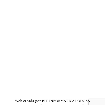
Fiestas de las Angustias -Toro con
soga-
entorno
Por
Hostal VillaLodosa
15 agosto, 2015
Por Pablo Gastón. Peña «LODOSA POR EL
TORO». Fotos de Isidro Gastón, J.A. Díez y
Vaquero. (Clic en las pequeñas para
agrandar) Dicen los pueblos vecinos que en
Lodosa tenemos más fiestas que en ningún
sitio. No sé si es verdad, pero son fiestas
verdaderamente populares. En Lodosa
sabemos trabajar y sabemos disfrutar. Entre…
Web creada por BIT INFORMÁTICA LODOSA