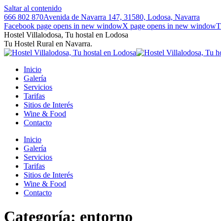
Saltar al contenido
666 802 870
Avenida de Navarra 147, 31580, Lodosa, Navarra
Facebook page opens in new window
X page opens in new window
T
Hostel Villalodosa, Tu hostal en Lodosa
Tu Hostel Rural en Navarra.
Inicio
Galería
Servicios
Tarifas
Sitios de Interés
Wine & Food
Contacto
Inicio
Galería
Servicios
Tarifas
Sitios de Interés
Wine & Food
Contacto
Categoría:
entorno