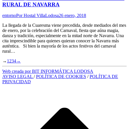
RURAL DE NAVARRA
entorno
Por
Hostal VillaLodosa
26 enero, 2018
La llegada de la Cuaresma viene precedida, desde mediados del mes
de enero, por la celebración del Carnaval, fiesta que aúna magia,
danza y tradición, especialmente en la mitad norte de Navarra. Una
cita imprescindible para quienes quieran conocer la Navarra más
auténtica. Si bien la mayoría de los actos festivos del carnaval
rural…
→
1
2
3
4
→
Web creada por BIT INFORMÁTICA LODOSA
AVISO LEGAL
/
POLÍTICA DE COOKIES
/
POLÍTICA DE
PRIVACIDAD