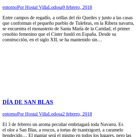
entorno
Por
Hostal VillaLodosa
9 febrero, 2018
Entre campos de regadío, a orillas del río Queiles y junto a las casas
que conforman el pequeño pueblo de Tulebras, en la Ribera navarra,
se encuentra el monasterio de Santa María de la Caridad, el primer
cenobio femenino que el Cister fundó en España. Desde su
construcción, en el siglo XII, se ha mantenido sin…
DÍA DE SAN BLAS
entorno
Por
Hostal VillaLodosa
2 febrero, 2018
El 3 de febrero un aroma peculiar embriagará toda Navarra. Es
el olor a San Blas, a roscos, a tortas de txantxigorri, a caramelo
bendecido… El manjar será el mismo en todos los lugares, pero las