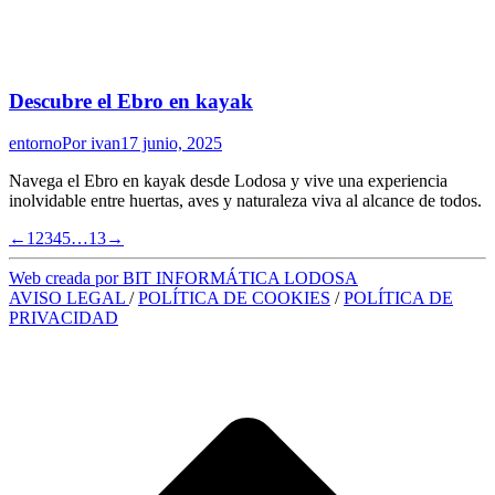
Descubre el Ebro en kayak
entorno
Por
ivan
17 junio, 2025
Navega el Ebro en kayak desde Lodosa y vive una experiencia
inolvidable entre huertas, aves y naturaleza viva al alcance de todos.
←
1
2
3
4
5
…
13
→
Web creada por BIT INFORMÁTICA LODOSA
AVISO LEGAL
/
POLÍTICA DE COOKIES
/
POLÍTICA DE
PRIVACIDAD