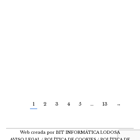
Cuevas troglodíticas de Lodosa:
refugio y arquitectura popular
entorno
Por
ivan
25 agosto, 2025
Cuevas troglodíticas de Lodosa: refugio y
arquitectura popular
1
2
3
4
5
…
13
→
Web creada por BIT INFORMÁTICA LODOSA
AVISO LEGAL
/
POLÍTICA DE COOKIES
/
POLÍTICA DE