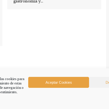
gastronomía y…
 las cookies para
Aceptar Cookies
D
miento de estas
←
1
2
3
4
5
6
…
13
→
de navegación o
nsentimiento,