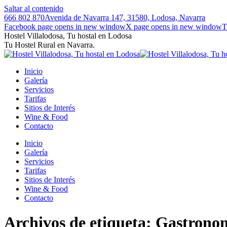
Saltar al contenido
666 802 870
Avenida de Navarra 147, 31580, Lodosa, Navarra
Facebook page opens in new window
X page opens in new window
T
Hostel Villalodosa, Tu hostal en Lodosa
Tu Hostel Rural en Navarra.
Inicio
Galería
Servicios
Tarifas
Sitios de Interés
Wine & Food
Contacto
Inicio
Galería
Servicios
Tarifas
Sitios de Interés
Wine & Food
Contacto
Archivos de etiqueta:
Gastrono