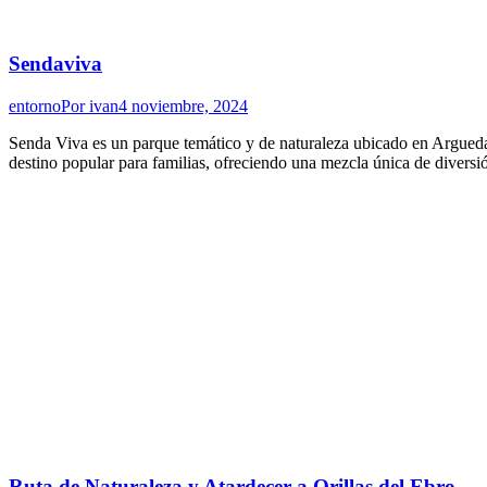
Sendaviva
entorno
Por
ivan
4 noviembre, 2024
Senda Viva es un parque temático y de naturaleza ubicado en Argueda
destino popular para familias, ofreciendo una mezcla única de diver
Ruta de Naturaleza y Atardecer a Orillas del Ebro