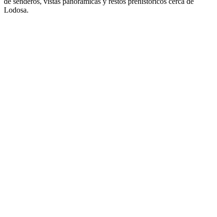
de senderos, vistas panorámicas y restos prehistóricos cerca de
Lodosa.