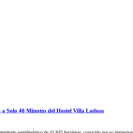
a Solo 40 Minutos del Hostel Villa Lodosa
territorio semidesértico de 41.845 hectáreas, conocido por su impresion