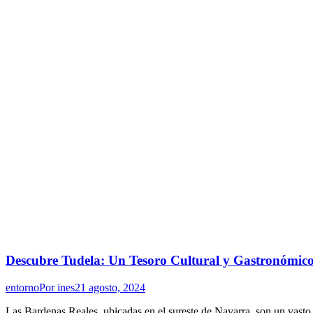
Descubre Tudela: Un Tesoro Cultural y Gastronómico 
entorno
Por
ines
21 agosto, 2024
Las Bardenas Reales, ubicadas en el sureste de Navarra, son un vasto 