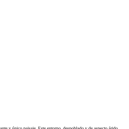
ante y único paisaje. Este entorno, despoblado y de aspecto árido,